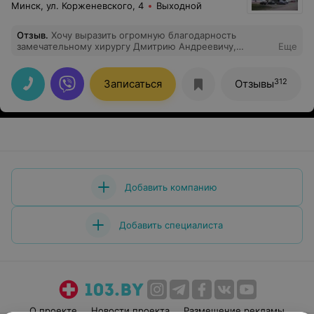
Минск, ул. Корженевского, 4
Выходной
Отзыв
.
Хочу выразить огромную благодарность
замечательному хирургу Дмитрию Андреевичу,
Еще
который провел мне флебологическую операцию
1.12.2023, и заведующему отделением Сергею
Александровичу за профессионализм и внимание!
312
Записаться
Отзывы
Также благодарен всему коллективу хирургического
отделения за чуткое, теплое, заботливое отношение к
пациентам. Желаю всем крепкого здоровья и успехов в
труде!
Добавить компанию
Добавить специалиста
О проекте
Новости проекта
Размещение рекламы