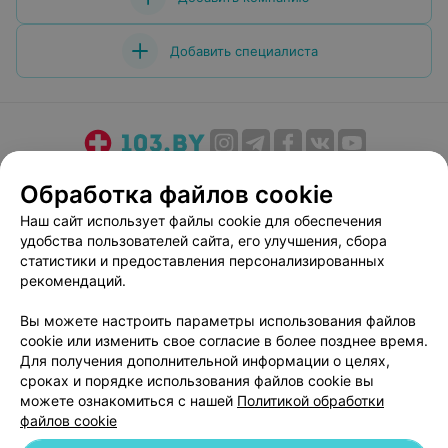
Добавить специалиста
О проекте
Новости проекта
Размещение рекламы
Обработка файлов cookie
Медицинский маркетинг
Публичный договор
Наш сайт использует файлы cookie для обеспечения
Пользовательское соглашение
Способы оплаты
удобства пользователей сайта, его улучшения, сбора
Вакансии
Партнеры
статистики и предоставления персонализированных
рекомендаций.
Написать руководителю 103.by
Написать в поддержку
Вы можете настроить параметры использования файлов
cookie или изменить свое согласие в более позднее время.
Персональные настройки cookie
Для получения дополнительной информации о целях,
Обработка персональных данных
сроках и порядке использования файлов cookie вы
можете ознакомиться с нашей
Политикой обработки
файлов cookie