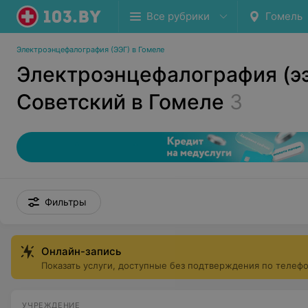
Все рубрики
Гомель
Электроэнцефалография (ЭЭГ) в Гомеле
Электроэнцефалография (ээ
Советский в Гомеле
3
Фильтры
Онлайн-запись
Показать услуги, доступные без подтверждения по телеф
УЧРЕЖДЕНИЕ