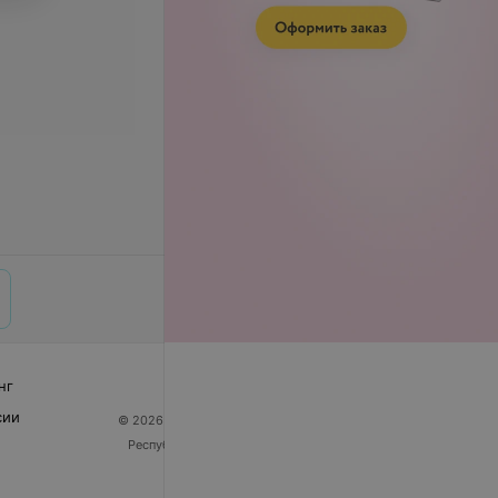
нг
сии
© 2026 ООО «Артокс Лаб», УНП 191700409
| 220012,
Республика Беларусь, г. Минск, улица Толбухина, 2,
пом. 16 | help@103.by
Служба поддержки
+375 291212755