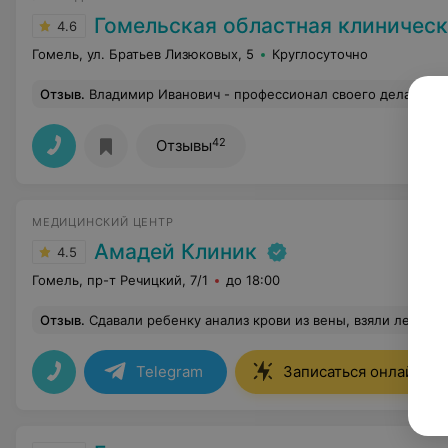
Гомельская областная клиническая б
4.6
Гомель, ул. Братьев Лизюковых, 5
Круглосуточно
Отзыв
.
Владимир Иванович - профессионал своего дела, и это главное. Благодарю за помощь, желаю дальнейших успехов все
42
Отзывы
МЕДИЦИНСКИЙ ЦЕНТР
Амадей Клиник
4.5
Гомель, пр-т Речицкий, 7/1
до 18:00
Отзыв
.
Сдавали ребенку анализ крови из вены, взяли легко, без проблем, результат прислали в тот же день. Персонал приветливый и вежливы
Telegram
Записаться онлайн