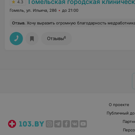
Гомельская городская клиническая б
4.3
Гомель, ул. Ильича, 286
до 21:00
Отзыв
.
Хочу выразить огромную благодарность медработникам реанимационного отделения, младшему и среднему персоналу неврологического отделения и замечательному доктору Татьяне Сергеевне за отзывчивость, качественное 
6
Отзывы
О проекте
Публичный до
Партн
Персо