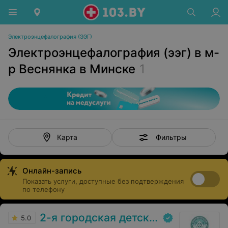
Электроэнцефалография (ЭЭГ)
Электроэнцефалография (ээг) в м-
р Веснянка в Минске
1
Фильтры
Карта
Онлайн-запись
Показать услуги, доступные без подтверждения
по телефону
2-я городская детская клиническая больница
5.0