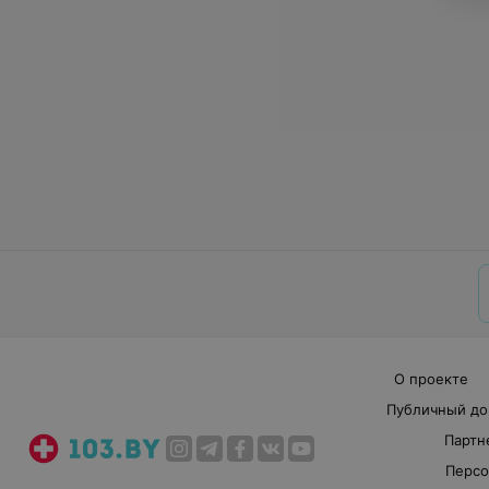
О проекте
Публичный до
Партн
Персо