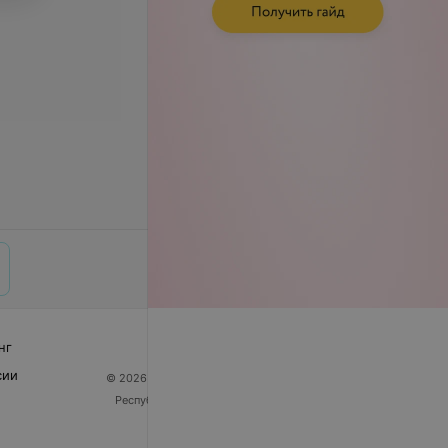
нг
сии
© 2026 ООО «Артокс Лаб», УНП 191700409
| 220012,
Республика Беларусь, г. Минск, улица Толбухина, 2,
пом. 16 | help@103.by
Служба поддержки
+375 291212755