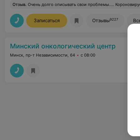
Отзыв
.
Очень долго описывать свои проблемы.... Короновирус, инфаркт головного мозга и , как итог, инвалидность в 48 лет. Жизнь надо было начинать сначала. Благодарю Бога, что свёл меня с Ларисой Валерьевной. С её помощью я научилась жить по-новому, та
9227
Записаться
Отзывы
Вс
Минский онкологический центр
Минск, пр-т Независимости, 64
с 08:00