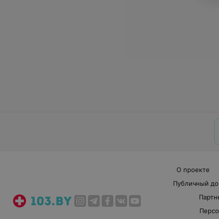
О проекте
Публичный до
Партн
Персо