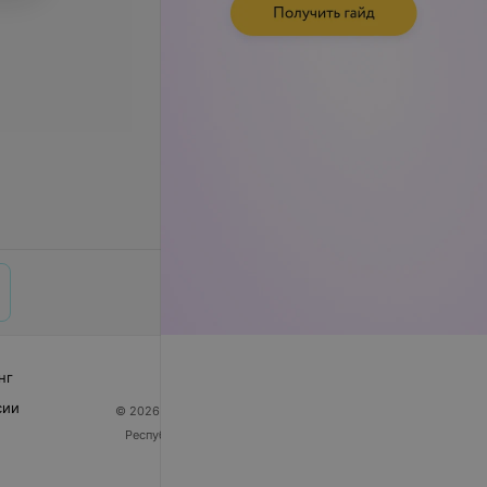
нг
сии
© 2026 ООО «Артокс Лаб», УНП 191700409
| 220012,
Республика Беларусь, г. Минск, улица Толбухина, 2,
пом. 16 | help@103.by
Служба поддержки
+375 291212755