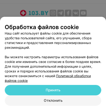
О проекте
Новости проекта
Размещение рекламы
Обработка файлов cookie
Медицинский маркетинг
Публичный договор
Наш сайт использует файлы cookie для обеспечения
Пользовательское соглашение
Способы оплаты
удобства пользователей сайта, его улучшения, сбора
Вакансии
Партнеры
статистики и предоставления персонализированных
Написать руководителю 103.by
рекомендаций.
Написать в поддержку
Вы можете настроить параметры использования файлов
Персональные настройки cookie
cookie или изменить свое согласие в более позднее время.
Для получения дополнительной информации о целях,
Обработка персональных данных
сроках и порядке использования файлов cookie вы
можете ознакомиться с нашей
Политикой обработки
файлов cookie
Принять
© 2026 ООО «Артокс Лаб», УНП 191700409
| 220012, Республика Беларусь,
Отклонить
г. Минск, улица Толбухина, 2, пом. 16 | help@103.by