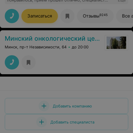
понравилось, прием прошел отлично, специалист
Еще
помог, ответил на все возникшие вопросы, а также
хочу поблагодарить вежливых девушек на ресепшене!
9245
Записаться
Отзывы
Все 
Минский онкологический центр
Минск, пр-т Независимости, 64
до 20:00
Добавить компанию
Добавить специалиста