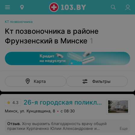
КТ позвоночника
Кт позвоночника в районе
Фрунзенский в Минске
1
Фильтры
Карта
26-я городская поликлиника
4.3
Минск, ул. Кунцевщина, 8
с 08:30
Отзыв
.
Хочу выразить благодарность врачу общей
практики Курпаченко Юлии Александровне и
Еще
медсестре Елене Николаевне. Очень благодарен им за