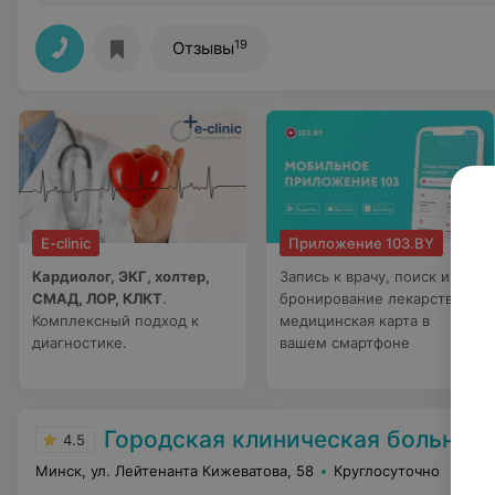
19
Отзывы
E-clinic
Приложение 103.BY
Кардиолог, ЭКГ, холтер,
Запись к врачу, поиск и
СМАД, ЛОР, КЛКТ
.
бронирование лекарств,
Комплексный подход к
медицинская карта в
диагностике.
вашем смартфоне
Городская клиническая больница скорой медици
4.5
Минск, ул. Лейтенанта Кижеватова, 58
Круглосуточно