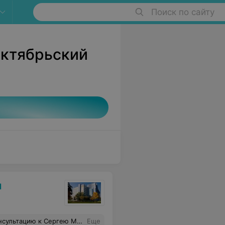
Поиск по сайту
Октябрьский
и
сшем уровне! Выражаю благодарность Сергею Михайловичу за профессионализм и чуткое отношение, за умение снять страхи у пациента и вселить уверенность в положительном исходе. При таком заведующем уверен в слаженности и высочайшем профессионализме всей его команды!
Еще