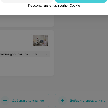
илитация. Если бы я знала раньше, что в БСМП Минска работают такие высококвалифицированные специалисты и творят такие чудеса, то не терпела бы так долго боль. Безмерно благодарна всему коллективу неерохирургического отделения и лично Габриневскому Е.В. за их профессионализм.
Еще
Персональные настройки Cookie
кации на простой осмотр и они не могут меня принять. Из этого вытекает вопрос - может на курсы нужно отправлять совсем других людей? Я потратила на этот дурдом 3 часа своего времени и врачи даже не подумали войти в положение, хотя я оказалась в такой ситуации не по своей вине, а ваших сотрудников.
Еще
Добавить компанию
Добавить специалиста