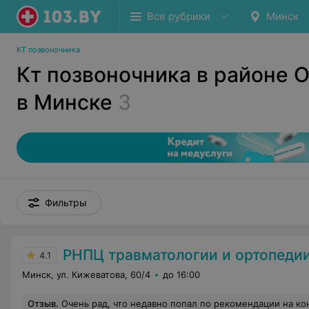
Все рубрики
Минск
КТ позвоночника
Кт позвоночника в районе 
в Минске
3
Фильтры
РНПЦ травматологии и ортопеди
4.1
Минск, ул. Кижеватова, 60/4
до 16:00
Отзыв
.
Очень рад, что недавно попал по рекомендации на консультацию к Сергею Михайловичу- заведующему нейрохирургическим отделением № 1, врачу-нейрохирургу высшей квалификационной категории. Очень приятный, тактичный, внимательный доктор, невзирая на административную загруженность-завотделением. Терпеливо выслушал жалобы, провёл осмотр, изучил предоставленные медицинские документы, определил алгоритм моих действий в ожидании предстоящей операции. Всё объяснял чётко и доходчиво, доброжелательным тоном. Я впервые покидал кабинет врача в приподнятом настроении, так как отношение к пациентам у Сергея Михайловича на вы