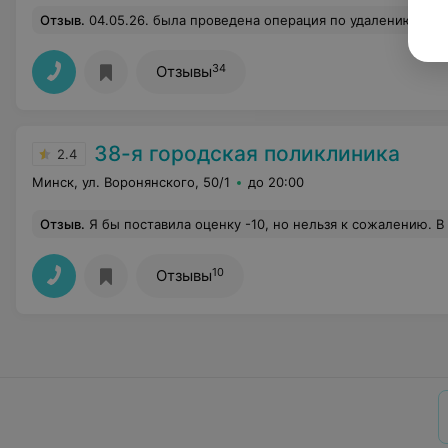
Отзыв
.
04.05.26. была проведена операция по удалению большой грыжи с признаками секвестрации на уровне L4-L5. Операция прошла успешно, благодаря высокому профессионализму Евгения Валентиновича. Уже на следующий день я встала и потихоньку начала ходить. Не могла поверить в то, что больше нет такой изнуряющей боли, которую пришлось терпеть на протяжении последних 5 месяцев. Надо сказать, что заболевание мучило меня уже 26 лет. Сначала обострения были раз в 5 лет и меня спасали блокады. А потом сокращались. И вот последнее обострение случилось в ноябре 2025 года. Консервативное лечение уже не помогало. Операция сделана, все страхи позади. Я уже дома, впереди реаб
34
Отзывы
38-я городская поликлиника
2.4
Минск, ул. Воронянского, 50/1
до 20:00
Отзыв
.
Я бы поставила оценку -10, но нельзя к сожалению. В пятницу обратилась в платные услуги за талоном к хирургу на понедельник и его любезно предоставили. Пришла как положено, но оказалось, что хирург уехал на курсы и об этом никто не знал, отправили к врачу на замене - травматолог. Там мне сообщают, что это не его случай и говорят хирург на месте есть, но почему-то в регистратуре об этом не в курсе. Просят подойти к кабинету хирурга и там меня спокойно примут. Стоит ли говорить о том, что начало приёма задержали на 30 минут, пока кучка врачей обсуждали свои личные темы за дверью кабинета. В итоге меня с горем пополам через мои просьбы пустили в кабинет, было сказано, что у врача нет квалифи
10
Отзывы