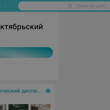
в
Поиск по сайту
Октябрьский
ский диспансер