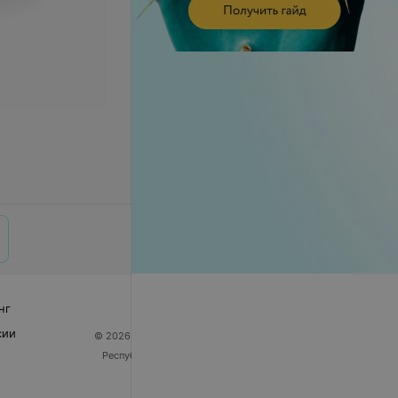
нг
сии
© 2026 ООО «Артокс Лаб», УНП 191700409
| 220012,
Республика Беларусь, г. Минск, улица Толбухина, 2,
пом. 16 | help@103.by
Служба поддержки
+375 291212755