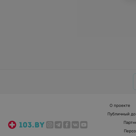
О проекте
Публичный до
Партн
Персо