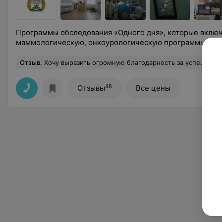
Программы обследования «Одного дня», которые вклю
маммологическую, онкоурологическую программы
Отзыв
.
Хочу выразить огромную благодарность за успешно проведенную операцию Павлу Александровичу- заведующему операционным отделением. Спасибо за проф
48
Отзывы
Все цены