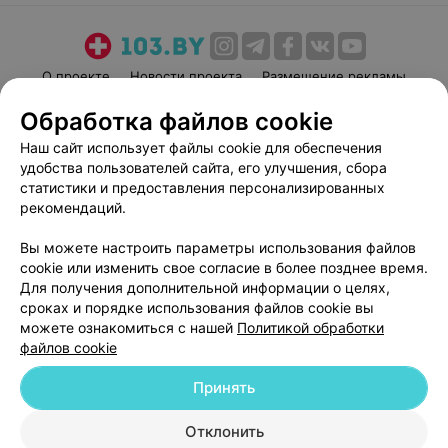
О проекте
Новости проекта
Размещение рекламы
Медицинский маркетинг
Публичный договор
Обработка файлов cookie
Пользовательское соглашение
Способы оплаты
Наш сайт использует файлы cookie для обеспечения
Вакансии
Партнеры
удобства пользователей сайта, его улучшения, сбора
статистики и предоставления персонализированных
Написать руководителю 103.by
рекомендаций.
Написать в поддержку
Персональные настройки cookie
Вы можете настроить параметры использования файлов
cookie или изменить свое согласие в более позднее время.
Обработка персональных данных
Для получения дополнительной информации о целях,
сроках и порядке использования файлов cookie вы
можете ознакомиться с нашей
Политикой обработки
файлов cookie
Принять
© 2026 ООО «Артокс Лаб», УНП 191700409
| 220012, Республика Беларусь,
Отклонить
г. Минск, улица Толбухина, 2, пом. 16 | help@103.by