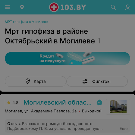
МРТ гипофиза в Могилеве
Мрт гипофиза в районе
Октябрьский в Могилеве
1
Фильтры
Карта
Могилевский областной онкологический диспансер
4.8
Могилев, ул. Академика Павлова, 2а
Выходной
Отзыв
.
Выражаю огромную благодарность
Подберезскому П. В. за успешно проведенную
Еще
операцию и Рыбчиной А. В. за отзывчивость,