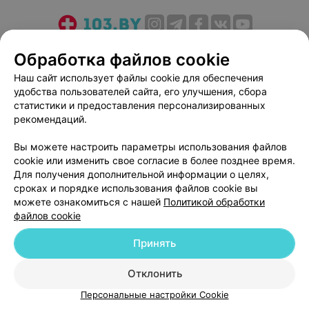
О проекте
Новости проекта
Размещение рекламы
Обработка файлов cookie
Медицинский маркетинг
Публичный договор
Наш сайт использует файлы cookie для обеспечения
Пользовательское соглашение
Способы оплаты
удобства пользователей сайта, его улучшения, сбора
Вакансии
Партнеры
статистики и предоставления персонализированных
рекомендаций.
Написать руководителю 103.by
Написать в поддержку
Вы можете настроить параметры использования файлов
cookie или изменить свое согласие в более позднее время.
Персональные настройки cookie
Для получения дополнительной информации о целях,
Обработка персональных данных
сроках и порядке использования файлов cookie вы
можете ознакомиться с нашей
Политикой обработки
файлов cookie
Принять
Отклонить
© 2026 ООО «Артокс Лаб», УНП 191700409
| 220012, Республика Беларусь,
г. Минск, улица Толбухина, 2, пом. 16 | help@103.by
Персональные настройки Cookie