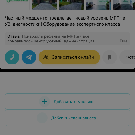
Частный медцентр предлагает новый уровень МРТ- и
УЗ-диагностики! Оборудование экспертного класса
Отзыв
.
Привозила ребенка на МРТ,ей всё
понравилось,центр уютный, администрация
Еще
прекрасная, всё объяснят , всё покажут. Буду
рекомендовать
Записаться онлайн
Фот
Добавить компанию
Добавить специалиста