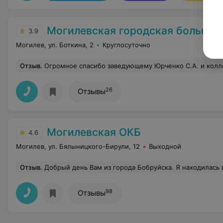
Могилевская городская больница скорой медици
3.9
Могилев, ул. Боткина, 2
Круглосуточно
Отзыв
.
Огромное спасибо заведующему Юрченко С.А. и коллективу 2-ого хирургического отделения за профессионализм и человечность! Особые слова благодарности хирургу Полыну А
26
Отзывы
Могилевская ОКБ
4.6
Могилев, ул. Бялыницкого-Бирули, 12
Выходной
Отзыв
.
Добрый день Вам из города Бобруйска. Я находилась в отделении нефрологии и гемодиализа с 1.02. по 9.02.2024 года. Хочу выразить огромную благодарность всем работникам этого отделения за их самоотверженный труд и внимание к каждому пациенту.Я хочу написать фамилии и должности этих замечательных людей Заведующий от
98
Отзывы