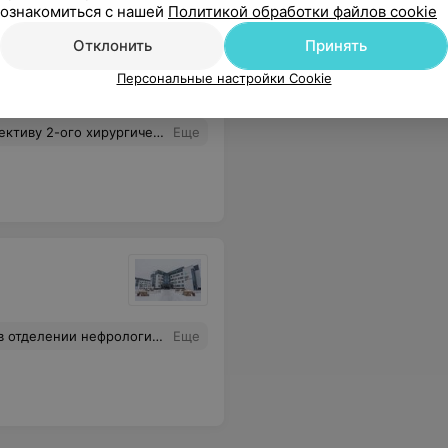
ознакомиться с нашей
Политикой обработки файлов cookie
Отклонить
Принять
нской помощи
Персональные настройки Cookie
нтону Сергеевичу! Дай Бог здоровья Вам и всем, кого касаются Ваши руки!
Еще
делением Жаголкин Евгений Евгеньевич Старшей медсестре медсестрам, Санитаркам, а также работникам буфета: Спасибо Вам большое за все.
Еще