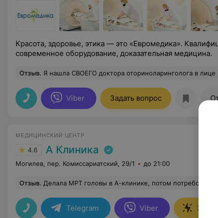
Красота, здоровье, этика — это «Евромедика». Квалифи
современное оборудование, доказательная медицина.
Отзыв
.
Я нашла СВОЕГО доктора оториноларинголога в лице Бурбыко Ирины Сергеевны! И как человек, и как специалист выше всех похвал! Квалифицированные консультации и 
Viber
Задать вопрос
О
МЕДИЦИНСКИЙ ЦЕНТР
А Клиника
4.6
Могилев, пер. Комиссариатский, 29/1
до 21:00
Отзыв
.
Делала МРТ головы в А-клинике, потом потребовалось уточнение. Позвонила в клинику с просьбой пересмотреть мою МРТ, администратор Виктория отнеслась очень ответственно к моей просьбе. Спасибо врачу МРТ Касперовичу А.С., уточнившему информацию и написавшему дополнение к МРТ буквально в течение пары часов. И , конечно, спасибо
Telegram
Viber
Запис