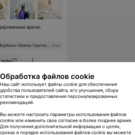
цированные врачи,
моральный комфорт на каждом приеме. Очень благодарна Ирине Сергеевне!
Еще
171
тзывы
Обработка файлов cookie
Наш сайт использует файлы cookie для обеспечения
удобства пользователей сайта, его улучшения, сбора
статистики и предоставления персонализированных
рекомендаций.
 милой Виктории, которая всё организовала и прислала результаты на вайбер очень оперативно! Клиника прекрасная, рекомендую от всей души!
Еще
Вы можете настроить параметры использования файлов
cookie или изменить свое согласие в более позднее время.
Для получения дополнительной информации о целях,
аться
сроках и порядке использования файлов cookie вы можете