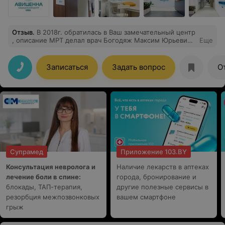
Отзыв
.
В 2018г. обратилась в Ваш замечательный центр
, описание МРТ делал врач Богодяж Максим Юрьевич,
Еще
всё сошлось , буквально до самого малейшей
мелочи..хотя Здоровье то и не мелочь.. обратилась я
из-за нюансов по моему гипофизу и высоком
Записаться
Задать вопрос
О
содержании гормона пролактина в крови.. В итоге
действительно нашлись некоторые изменения в
гипофизе и плюс искривление перегородки носа ,
котрый мне в дальнейшем прооперировали очень
успешно .. На данный момент хочу снова вернуться в
этот центр и к этому самому врачу , рекомендую !!!
Супрамед
Приложение 103.BY
Консультация невролога и
Наличие лекарств в аптеках
лечение боли в спине:
города, бронирование и
блокады, ТАП-терапия,
другие полезные сервисы в
резорбция межпозвонковых
вашем смартфоне
грыж