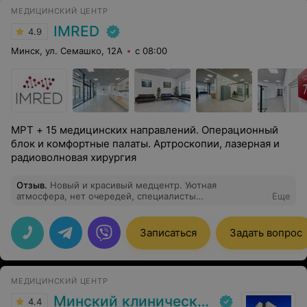
МЕДИЦИНСКИЙ ЦЕНТР
IMRED
4.9
Минск, ул. Семашко, 12А
с 08:00
МРТ + 15 медицинских направлений. Операционный
блок и комфортные палаты. Артроскопии, лазерная и
радиоволновая хирургия
Отзыв
.
Новый и красивый медцентр. Уютная
атмосфера, нет очередей, специалисты
Еще
квалифицированные и имеют большой опыт работы.
Спасибо!
Записаться
Задать вопрос
МЕДИЦИНСКИЙ ЦЕНТР
Минский клинический консультативно-диагностический центр
4.4