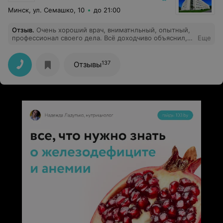
Минск, ул. Семашко, 10
до 21:00
Отзыв
.
Очень хороший врач, вниматнльный, опытный,
профессионал своего дела. Всё доходчиво объяснил,
Еще
назначил необходимые обследования. Сделал
пункцию костного мозга, очень боялась, но всё
прошло хорошо и безболезненно.
137
Отзывы