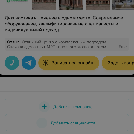
Диагностика и лечение в одном месте. Современное
оборудование, квалифицированные специалисты и
индивидуальный подход.
Отзыв
.
Отличный центр с комплексным подходом.
Сначала сделал тут МРТ головного мозга, а потом
Еще
сразу записался на прием к местному неврологу. Врач
высшей категории — не просто посмотрела сухой
текст описания, а сама внимательно изучила весь диск
Записаться онлайн
Задать воп
со снимками, разложила мою проблему по полочкам и
назначила адекватную терапию без лишних дорогих
лекарств.
Добавить компанию
Добавить специалиста