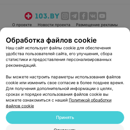
О проекте
Новости проекта
Размещение рекламы
Медицинский маркетинг
Публичный договор
Обработка файлов cookie
Пользовательское соглашение
Способы оплаты
Наш сайт использует файлы cookie для обеспечения
Вакансии
Партнеры
удобства пользователей сайта, его улучшения, сбора
Написать руководителю 103.by
статистики и предоставления персонализированных
рекомендаций.
Написать в поддержку
Персональные настройки cookie
Вы можете настроить параметры использования файлов
Обработка персональных данных
cookie или изменить свое согласие в более позднее время.
Для получения дополнительной информации о целях,
сроках и порядке использования файлов cookie вы
можете ознакомиться с нашей
Политикой обработки
файлов cookie
Принять
© 2026 ООО «Артокс Лаб», УНП 191700409
| 220012, Республика Беларусь,
г. Минск, улица Толбухина, 2, пом. 16 | help@103.by