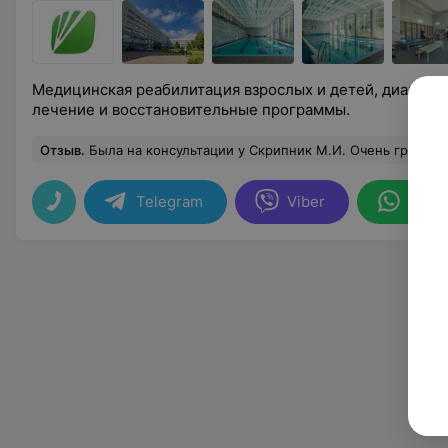
Медицинская реабилитация взрослых и детей, диагнос
лечение и восстановительные программы.
Отзыв
.
Была на консультации у Скрипник М.И. Очень грамотный врач, все объясн
Telegram
Viber
What