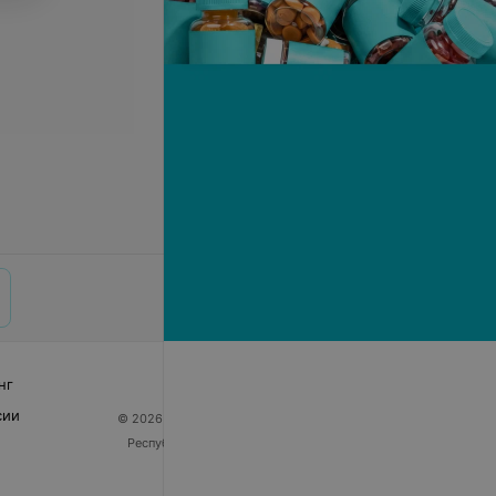
нг
сии
© 2026 ООО «Артокс Лаб», УНП 191700409
| 220012,
Республика Беларусь, г. Минск, улица Толбухина, 2,
пом. 16 | help@103.by
Служба поддержки
+375 291212755