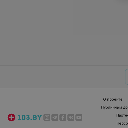
О проекте
Публичный до
Партн
Персо