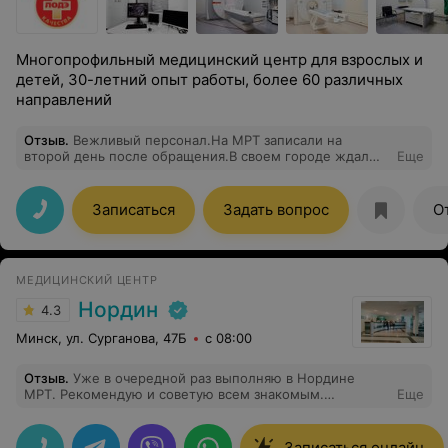
Многопрофильный медицинский центр для взрослых и
детей, 30-летний опыт работы, более 60 различных
направлений
Отзыв
.
Вежливый персонал.На МРТ записали на
второй день после обращения.В своем городе ждал
Еще
бы больше месяца.Всем советую.
Записаться
Задать вопрос
О
МЕДИЦИНСКИЙ ЦЕНТР
Нордин
4.3
Минск, ул. Сурганова, 47Б
с 08:00
Отзыв
.
Уже в очередной раз выполняю в Нордине
МРТ. Рекомендую и советую всем знакомым.
Еще
Приятный медицинский центр, вежливый и чуткий
персонал, отзывчивые и профессиональные врачи.
Быстрый, а главное качественный результат. Огромное
Записаться онлайн