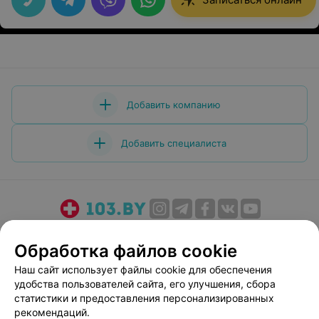
всем спасибо!
Добавить компанию
Добавить специалиста
О проекте
Новости проекта
Размещение рекламы
Обработка файлов cookie
Медицинский маркетинг
Публичный договор
Наш сайт использует файлы cookie для обеспечения
Пользовательское соглашение
Способы оплаты
удобства пользователей сайта, его улучшения, сбора
Вакансии
Партнеры
статистики и предоставления персонализированных
Написать руководителю 103.by
рекомендаций.