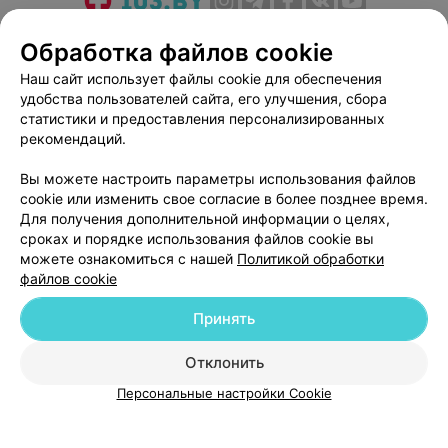
О проекте
Новости проекта
Размещение рекламы
Обработка файлов cookie
Медицинский маркетинг
Публичный договор
Наш сайт использует файлы cookie для обеспечения
Пользовательское соглашение
Способы оплаты
удобства пользователей сайта, его улучшения, сбора
Вакансии
Партнеры
статистики и предоставления персонализированных
рекомендаций.
Написать руководителю 103.by
Написать в поддержку
Вы можете настроить параметры использования файлов
cookie или изменить свое согласие в более позднее время.
Персональные настройки cookie
Для получения дополнительной информации о целях,
Обработка персональных данных
сроках и порядке использования файлов cookie вы
можете ознакомиться с нашей
Политикой обработки
файлов cookie
Принять
Отклонить
© 2026 ООО «Артокс Лаб», УНП 191700409
| 220012, Республика Беларусь,
г. Минск, улица Толбухина, 2, пом. 16 | help@103.by
Персональные настройки Cookie
Служба поддержки
+375 291212755