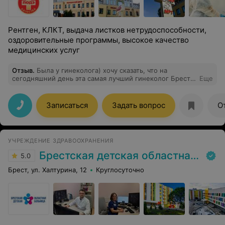
Рентген, КЛКТ, выдача листков нетрудоспособности,
оздоровительные программы, высокое качество
медицинских услуг
Отзыв
.
Была у гинеколога) хочу сказать, что на
сегодняшний день эта самая лучший гинеколог Бреста
Еще
и Минска очень чуткая,все разъясняет по
полочкам,лишнего ничего не назначает) Всееем
рекомендую,самая лучшая гинеколог
Записаться
Задать вопрос
О
УЧРЕЖДЕНИЕ ЗДРАВООХРАНЕНИЯ
Брестская детская областная больница
5.0
Брест, ул. Халтурина, 12
Круглосуточно