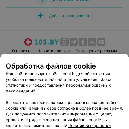
Добавить компанию
Добавить специалиста
О проекте
Новости проекта
Размещение рекламы
Медицинский маркетинг
Публичный договор
Обработка файлов cookie
Пользовательское соглашение
Способы оплаты
Наш сайт использует файлы cookie для обеспечения
Вакансии
Партнеры
удобства пользователей сайта, его улучшения, сбора
Написать руководителю 103.by
статистики и предоставления персонализированных
рекомендаций.
Написать в поддержку
Персональные настройки cookie
Вы можете настроить параметры использования файлов
Обработка персональных данных
cookie или изменить свое согласие в более позднее время.
Для получения дополнительной информации о целях,
сроках и порядке использования файлов cookie вы
можете ознакомиться с нашей
Политикой обработки