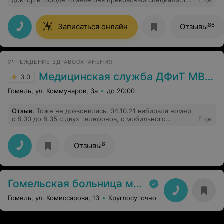
доктор в городе Гомеле она прекрасный специалист
Еще
она хорошо относится к пациентом такие врачи как
лагуновская светлана васильевна заслуживают почета
и уважение
86
Записаться онлайн
Отзывы
УЧРЕЖДЕНИЕ ЗДРАВООХРАНЕНИЯ
Медицинская служба ДФиТ МВД по Гомельской области
3.0
Гомель, ул. Коммунаров, 3а
до 20:00
Отзыв
.
Тоже не дозвонилась. 04.10.21 набирала номер
с 8.00 до 8.35 с двух телефонов, с мобильного
Еще
получилось 139 раз, следовательно и со стационарного
примерно столько же. 2 раза начинала играть мелодия
вызова, но трубку так и не подняли.
8
Отзывы
Гомельская больница медпомощи
Гомель, ул. Комиссарова, 13
Круглосуточно