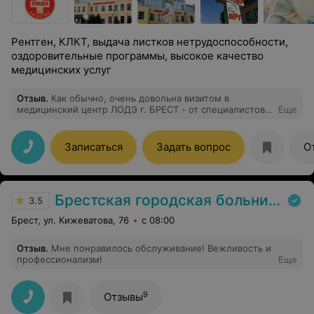
Рентген, КЛКТ, выдача листков нетрудоспособности,
оздоровительные программы, высокое качество
медицинских услуг
Отзыв
.
Как обычно, очень довольна визитом в
медицинский центр ЛОДЭ г. БРЕСТ - от специалистов
Еще
на ресепшене до приёма прекрасным доктором.
Особая благодарность травматологу-ортопеду
Веренич Алле Евгеньевне за создание атмосферы
Записаться
Задать вопрос
О
доброжелательности и полного доверия, за её
компетентность и профессионализм от постановки
диагноза до назначения лечения.
Брестская городская больница № 1
3.5
Брест, ул. Кижеватова, 76
с 08:00
Отзыв
.
Мне понравилось обслуживание! Вежливость и
профессионализм!
Еще
9
Отзывы