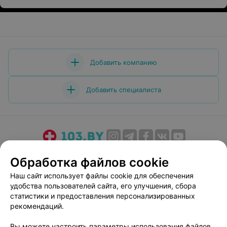
Добавить компанию
Добавить специалиста
О проекте
Новости проекта
Размещение рекламы
Обработка файлов cookie
Медицинский маркетинг
Публичный договор
Наш сайт использует файлы cookie для обеспечения
Пользовательское соглашение
Способы оплаты
удобства пользователей сайта, его улучшения, сбора
Вакансии
Партнеры
статистики и предоставления персонализированных
рекомендаций.
Написать руководителю 103.by
Написать в поддержку
Вы можете настроить параметры использования файлов