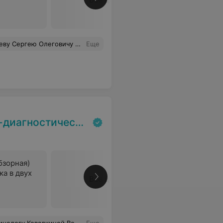
уками . Вы спасаете людям жизни! Радует ,что у нас в стране есть такие замечательные врачи . Спасибо за ваш труд !
Еще
остический центр
бзорная)
ка в двух
Все цены