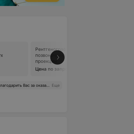
Рентгенография отдела
Рентгено
ух
позвоночника в одной
позвоноч
проекции
проекци
Цена по запросу
Цена по 
и дальнейших успехов в Вашем важном деле. Спасибо за Ваш труд и человеческое участие! С уважением, Баньковская Валентина Ивановна
Еще