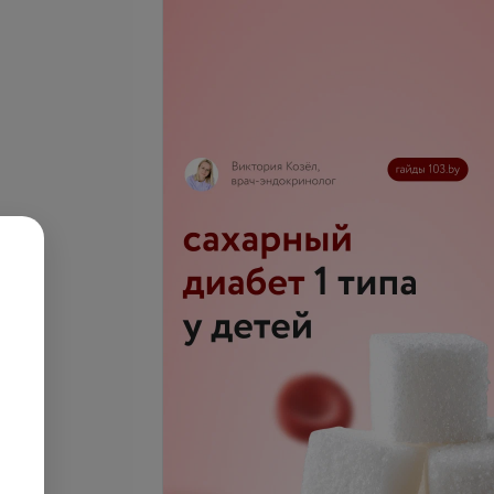
се цены