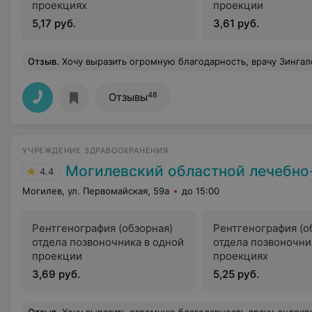
проекциях
проекции
5,17 руб.
3,61 руб.
Отзыв
.
Хочу выразить огромную благодарность, врачу Зингалеву Сергею Олеговичу за проделанную операцию. ( удаление ФА ) Спасибо Вам за доброе сердце , искренность , профессионализм , ответственность с которой Вы подходите к каждому пациенту . Вы замечательный врач с золотыми р
48
Отзывы
УЧРЕЖДЕНИЕ ЗДРАВООХРАНЕНИЯ
Могилевский областной лечебно-диагн
4.4
Могилев, ул. Первомайская, 59а
до 15:00
Рентгенография (обзорная)
Рентгенография (о
отдела позвоночника в одной
отдела позвоночни
проекции
проекциях
3,69 руб.
5,25 руб.