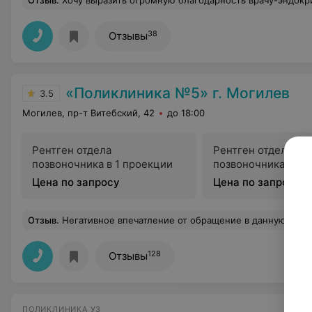
Отзыв
.
Хочу выразить огромную благодарность врачу-эндокринологу Ковалкиной Вере Васильевне невероятное внимание, профессионализм и человеческое отношение. Очень приятно встретить не просто хорошего специалиста, а человека, которому действительно не безразличны его пациенты и их здоровье. На каждом приеме ощущалась забота, внимание к деталям и настоящее стремление помочь, а не просто
38
Отзывы
«Поликлиника №5» г. Могилев
3.5
Могилев, пр-т Витебский, 42
до 18:00
Рентген отдела
Рентген отдела
позвоночника в 1 проекции
позвоночника в 2 
Цена по запросу
Цена по запросу
Отзыв
.
Негативное впечатление от обращение в данную поликлинику!!! Ребенок (подросток, 12 лет) пришел на снимок спины, я предварительно за день позвонила в регистратуру и уточнила, что нужно для снимка подростку (на этом был сделан акцент!). Регистратор ответила, что по "живой" очереди. И даже обративших в регистратуру в день прихода с направлением, ответ был такой же - в порядке очереди! А, оказывается, нужно приходить в специально отведенные дни к определенному времени. Но мы этого не знали, и регистратор, судя по всему тоже. Отсидев очередь, ребе
128
Отзывы
ПОЛИКЛИНИКА УЗ