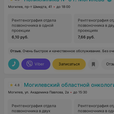
Могилев, пр-т Шмидта, 41
до 18:00
Рентгенография отдела
Рентгенография от
позвоночника в одной
позвоночника в дв
проекции
проекциях
6,10 руб.
7,66 руб.
Отзыв
.
Очень быстрое и качественное обслуживание. Без очередей. Отдельное спасибо доктору Шамсууддину Д.Ш. за профессионализм и консультацию. А также благодарю специалистов центра платных услуг за качес
Viber
Записаться
Отз
Могилевский областной онкологиче
4.8
Могилев, ул. Академика Павлова, 2а
до 15:30
Рентгенография отдела
Рентгенография от
позвоночника в двух
позвоночника в од