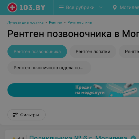
Все рубрики
Могиле
Лучевая диагностика
•
Рентген
•
Рентген спины
Рентген позвоночника в Мо
Рентген позвоночника
Рентген лопатки
Рентген поясничного отдела позвоночника
Фильтры
Поликлиника № 6 г. Могилева
4.9