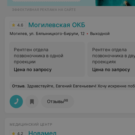
ЭФФЕКТИВНАЯ РЕКЛАМА НА САЙТЕ
Могилевская ОКБ
4.6
Могилев, ул. Бялыницкого-Бирули, 12
Выходной
Рентген отдела
Рентген отдела
позвоночника в одной
позвоночника в дв
проекции
проекциях
Цена по запросу
Цена по запросу
Отзыв
.
Здравствуйте, Евгений Евгеньевич! Хочу искренне поблагодарить Вас за оказанное мне высококвалифицированное лечение и внимательное отношение. Благодаря Вашему профессионализму и заботе я смогла почувствовать значительное улучшение и уверенность в выздоровлении. Желаю Вам крепкого здоровья, энергии 
98
Отзывы
МЕДИЦИНСКИЙ ЦЕНТР
Новамед
4.2