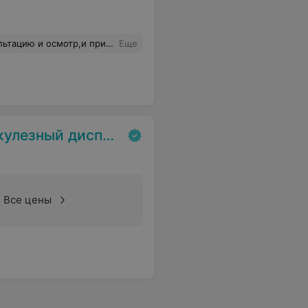
.Сумму озвучили в конце приема.Не кому не советую!!!
Еще
зный диспансер
Все цены