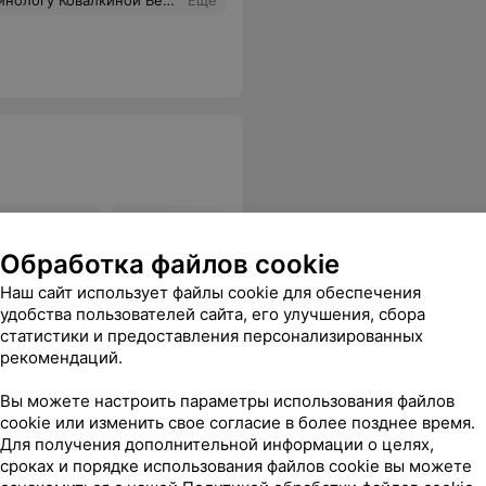
 провести приём для галочки. Такое отношение вызывает большое доверие и уверенность в результате. Спасибо большое за Ваш труд, профессионализм и человечность.
Еще
Рентген грудного отдела
проекциях
позвоночника
В
Обработка файлов cookie
Цена по запросу
Наш сайт использует файлы cookie для обеспечения
удобства пользователей сайта, его улучшения, сбора
статистики и предоставления персонализированных
нок столкнулся недовольством, грубостью, хамством, агрессией и повышенным тоном мед работника рентгенкабинета. Можно было спокойно объяснить, мой ребенок вполне адекватный и понимающий. Не советую обращаться в данное учреждение
Еще
рекомендаций.
Вы можете настроить параметры использования файлов
cookie или изменить свое согласие в более позднее время.
Для получения дополнительной информации о целях,
сроках и порядке использования файлов cookie вы можете