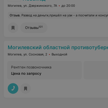
Могилев, ул. Дзержинского, 7А
до 20:00
Отзыв
.
Развод на деньги,пришёл на узи - а посчитали и консультацию и осмотр,и при этом никто не предупредил об оплате этих услуг
101
Отзывы
Могилевский областной противотуберкуле
Могилев, ул. Сосновая, 2
Выходной
Рентген позвоночника
Цена по запросу