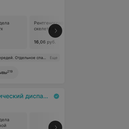
дела
Рентгенография отделов
Рентгено
ух
скелета в одной проекции
скелета 
16,06 руб.
27,57 руб
твенное обслуживание, оказание помощи по взаимодействию со страховой организацией.
Еще
219
ывы
ский диспансер
дела
ной
Все цены