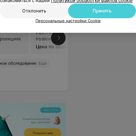
ознакомиться с нашей
Политикой обработки файлов cookie
ева
Отклонить
Принять
Персональные настройки Cookie
Рентген грудного отдела
проекциях
позвоночника
В
Цена по запросу
тное обследование
Еще