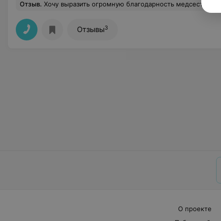
Отзыв
.
Хочу выразить огромную благодарность медсестре Галине Михайловне ( каб.9), специалист с чутким сердцем, доброй душой и огромным желанием помогат
3
Отзывы
О проекте