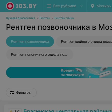
Все рубрики
Мозырь
Лучевая диагностика
•
Рентген
•
Рентген спины
Рентген позвоночника в Мо
Рентген позвоночника
Рентген поясничного отдела позвоночника
Фильтры
Брагинская центральная районна
3.0