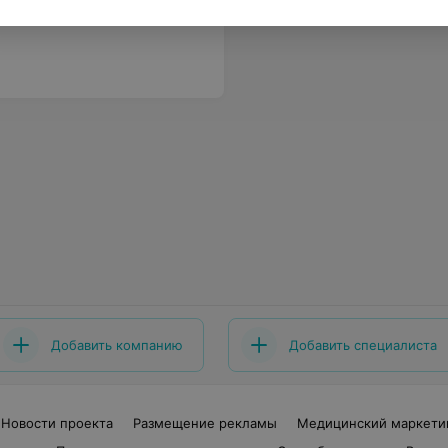
ь людям. Спасибо Вам за понимание, терпение и ответственность!
Еще
Добавить компанию
Добавить специалиста
Новости проекта
Размещение рекламы
Медицинский маркети