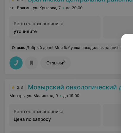
г.п. Брагин, ул. Крылова, 7
до 20:00
Рентген позвоночника
уточняйте
Отзыв
.
Добрый день! Моя бабушка находилась на лечении в Брагинской центральной районной больнице в январе 2020 года. Хочу выразить благодарность врачу терапевту Примак Ирине Васильевне от своей бабушки Романовец Галины Васильевны и от себя лично. Спасибо за профессионализм, вовремя оказан
2
Отзывы
Мозырский онкологический дис
2.3
Мозырь, ул. Малинина, 9
до 19:00
Рентген позвоночника
Цена по запросу