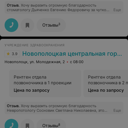
Отзыв
.
Хочу выразить огромную благодарность
стоматологу Дьяченко Евгению Федоровичу за чуткое
Еще
отношение и высокий профессионализм! Лечение
прошло абсолютно без боли и страха. Очень рада, что
попала именно в ваши золотые руки. Обязательно буду
3
Отзывы
рекомендовать вас своим близким!»
УЧРЕЖДЕНИЕ ЗДРАВООХРАНЕНИЯ
Новополоцкая центральная городская больница
3.9
Новополоцк, ул. Молодежная, 2
с 08:00
Рентген отдела
Рентген отдела
позвоночника в 1 проекции
позвоночника в 2 
Цена по запросу
Цена по запросу
Отзыв
.
Хочу выразить огромную благодарность
Невропотологу Сосновик Светлана Николаевна, это
Еще
врач от бога, золотой врач и понимающий очень
помогла моей маме и мне, всегда выслушает и очень
человечная и добрая, побольше бы таких врачей, как
8
Отзывы