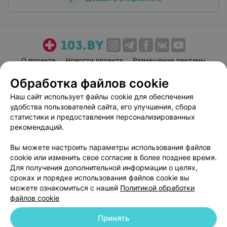
О проекте
Новости проекта
Размещение рекламы
Медицинский маркетинг
Публичный договор
Обработка файлов cookie
Пользовательское соглашение
Способы оплаты
Наш сайт использует файлы cookie для обеспечения
Вакансии
Партнеры
удобства пользователей сайта, его улучшения, сбора
статистики и предоставления персонализированных
Написать руководителю 103.by
рекомендаций.
Написать в поддержку
Персональные настройки cookie
Вы можете настроить параметры использования файлов
cookie или изменить свое согласие в более позднее время.
Обработка персональных данных
Для получения дополнительной информации о целях,
сроках и порядке использования файлов cookie вы
можете ознакомиться с нашей
Политикой обработки
файлов cookie
Принять