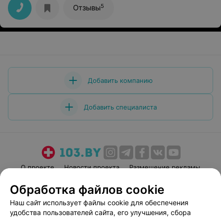
5
Отзывы
Добавить компанию
Добавить специалиста
О проекте
Новости проекта
Размещение рекламы
Медицинский маркетинг
Публичный договор
Обработка файлов cookie
Пользовательское соглашение
Способы оплаты
Наш сайт использует файлы cookie для обеспечения
Вакансии
Партнеры
удобства пользователей сайта, его улучшения, сбора