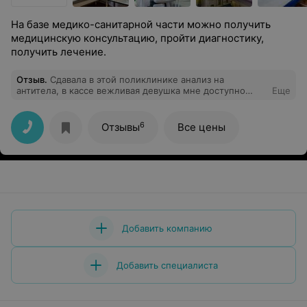
На базе медико-санитарной части можно получить
медицинскую консультацию, пройти диагностику,
получить лечение.
Отзыв
.
Сдавала в этой поликлинике анализ на
антитела, в кассе вежливая девушка мне доступно
Еще
ответила на вопрос по поводу стоимости данной
услуги, а также объяснила где брать направление.
Большое спасибо за консультацию и быстрый ответ
6
Отзывы
Все цены
Добавить компанию
Добавить специалиста