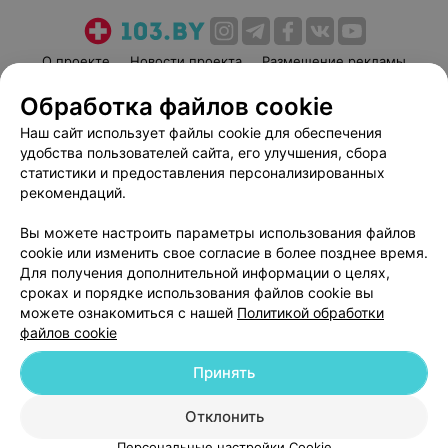
О проекте
Новости проекта
Размещение рекламы
Медицинский маркетинг
Публичный договор
Обработка файлов cookie
Пользовательское соглашение
Способы оплаты
Наш сайт использует файлы cookie для обеспечения
Вакансии
Партнеры
удобства пользователей сайта, его улучшения, сбора
статистики и предоставления персонализированных
Написать руководителю 103.by
рекомендаций.
Написать в поддержку
Персональные настройки cookie
Вы можете настроить параметры использования файлов
cookie или изменить свое согласие в более позднее время.
Обработка персональных данных
Для получения дополнительной информации о целях,
сроках и порядке использования файлов cookie вы
можете ознакомиться с нашей
Политикой обработки
файлов cookie
Принять
© 2026 ООО «Артокс Лаб», УНП 191700409
| 220012, Республика Беларусь,
Отклонить
г. Минск, улица Толбухина, 2, пом. 16 | help@103.by
Персональные настройки Cookie
Служба поддержки
+375 291212755