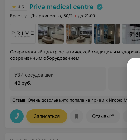
Prive medical centre
4.5
Брест, ул. Дзержинского, 50/2
до 21:00
Современный центр эстетической медицины и здоровь
современным оборудованием
УЗИ сосудов шеи
48 руб.
Отзыв
.
Очень довольна,что попала на прием к Игорю Михайловичу! Замечательный специал
54
Записаться
Отзывы
Лиц