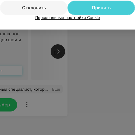
Отклонить
Принять
Персональные настройки Cookie
плексное
дов шеи и
Все цены
ся
 Очень рада что побывала у Людмилы Ивановны на приеме.
Еще
sApp