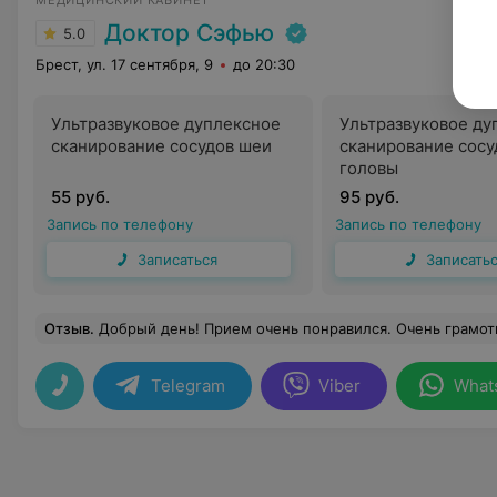
МЕДИЦИНСКИЙ КАБИНЕТ
Доктор Сэфью
5.0
Брест, ул. 17 сентября, 9
до 20:30
Ультразвуковое дуплексное
Ультразвуковое ду
сканирование сосудов шеи
сканирование сосу
головы
55 руб.
95 руб.
Запись по телефону
Запись по телефону
Записаться
Записать
Отзыв
.
Добрый день! Прием очень понравился. Очень грамотный специалист, который ответит на все вопросы и подскажет правильность лечения.
Telegram
Viber
What