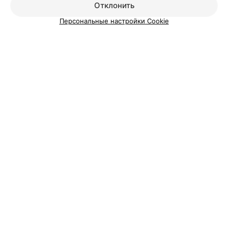
Отклонить
Персональные настройки Cookie
О проекте
Новости проекта
Размещение рекламы
Медицинский маркетинг
Публичный договор
Пользовательское соглашение
Способы оплаты
Вакансии
Партнеры
Написать руководителю 103.by
Написать в поддержку
Персональные настройки cookie
Обработка персональных данных