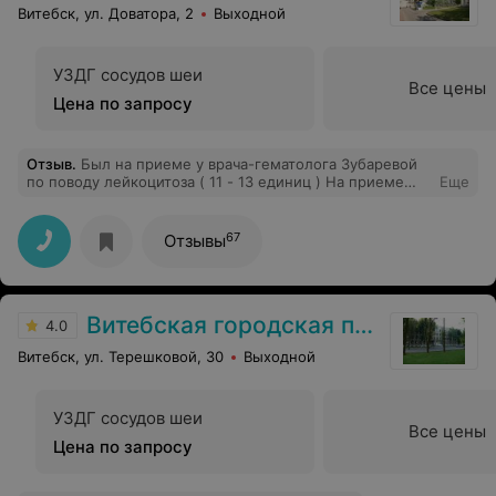
Витебск, ул. Доватора, 2
Выходной
УЗДГ сосудов шеи
Все цены
Цена по запросу
Отзыв
.
Был на приеме у врача-гематолога Зубаревой
по поводу лейкоцитоза ( 11 - 13 единиц ) На приеме
Еще
все делу и ничего лишнего. Сдал анализы крови и т.п.
+ УЗИ брюшной полости, щитовидки + взяли "капельку
крови" - стернальная пункция ( вроде так называется
67
Отзывы
процедура ) .Очередей нигде больших небыло, все
довольно шустро + обходительный приветливый
персонал. Был первый раз в центре, вроде все
понравилось. Ну и небольшой буфет, где можно
Витебская городская поликлиника №1
перекусить. Рекомендую.
4.0
Витебск, ул. Терешковой, 30
Выходной
УЗДГ сосудов шеи
Все цены
Цена по запросу