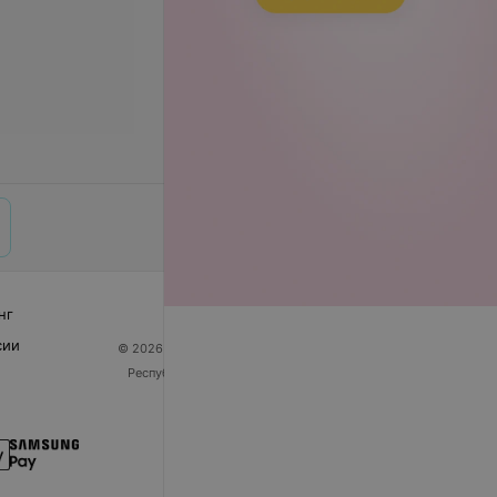
нг
сии
© 2026 ООО «Артокс Лаб», УНП 191700409
| 220012,
Республика Беларусь, г. Минск, улица Толбухина, 2,
пом. 16 | help@103.by
Служба поддержки
+375 291212755