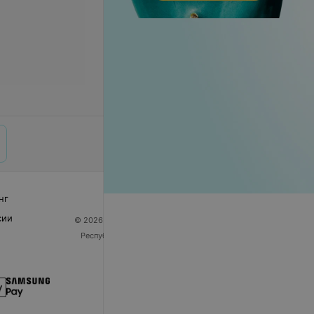
нг
сии
© 2026 ООО «Артокс Лаб», УНП 191700409
| 220012,
Республика Беларусь, г. Минск, улица Толбухина, 2,
пом. 16 | help@103.by
Служба поддержки
+375 291212755