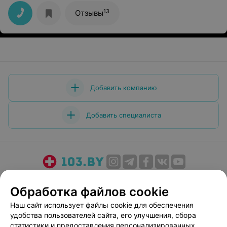
придраться не к чему, всё просто супер!!!
Профессионал своего дела!!! Рекомендую!
13
Отзывы
Добавить компанию
Добавить специалиста
О проекте
Новости проекта
Размещение рекламы
Обработка файлов cookie
Медицинский маркетинг
Публичный договор
Наш сайт использует файлы cookie для обеспечения
Пользовательское соглашение
Способы оплаты
удобства пользователей сайта, его улучшения, сбора
Вакансии
Партнеры
статистики и предоставления персонализированных