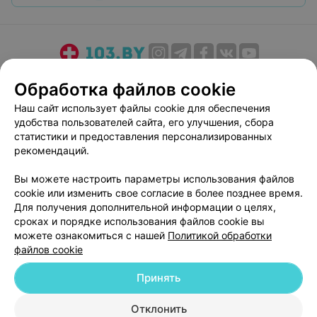
О проекте
Новости проекта
Размещение рекламы
Обработка файлов cookie
Медицинский маркетинг
Публичный договор
Наш сайт использует файлы cookie для обеспечения
Пользовательское соглашение
Способы оплаты
удобства пользователей сайта, его улучшения, сбора
Вакансии
Партнеры
статистики и предоставления персонализированных
рекомендаций.
Написать руководителю 103.by
Написать в поддержку
Вы можете настроить параметры использования файлов
cookie или изменить свое согласие в более позднее время.
Персональные настройки cookie
Для получения дополнительной информации о целях,
Обработка персональных данных
сроках и порядке использования файлов cookie вы
можете ознакомиться с нашей
Политикой обработки
файлов cookie
Принять
Отклонить
© 2026 ООО «Артокс Лаб», УНП 191700409
| 220012, Республика Беларусь,