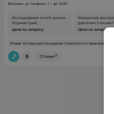
Воложин, ул. Гагарина, 1
до 14:00
Исследование полей зрения
Измерение внутри
(периметрия)
давления (тономет
Цена по запросу
Цена по запросу
Отзыв
.
Сегодня для посещения стоматолога я приехала в поликлинику в 6.10 утра. Почему так рано? Для того,чтобы получить заветный талончик. Талон я получила в 7.40. А прием по талону был назначен на 9.30 к Светлане Николаевне. На прием я попала в 12.00. Вопрос к руководству поликлиники: всем пациентам нужно увольняться с работ и сидеть и ждать талон, а потом в очередях? На самом приеме врач задаёт мне вопрос: "Что будем лечить пульпит или кариес?" Вообще, наверное, врачу виднее, что нужно в первую очередь лечить. На мой ответ: "Давайте лечить пульпит", врач ответил, что не имеет право его лечить. Нужно раз
23
Отзывы