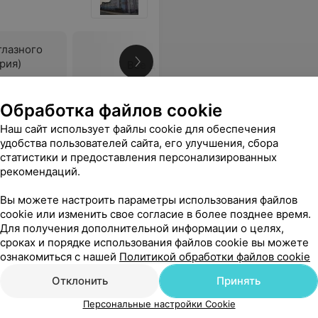
глазного
рия)
Все цены
Обработка файлов cookie
решение ортодонта, которого сегодня в поликлинике нет! К слову, врач не оказала никакой помощи! Почему в поликлинике не создана электронная очередь? Почему люди даже на платное лечение не могут записаться? Не довольна поликлиникой и компетентностью врача!
Еще
Наш сайт использует файлы cookie для обеспечения
удобства пользователей сайта, его улучшения, сбора
статистики и предоставления персонализированных
рекомендаций.
Вы можете настроить параметры использования файлов
cookie или изменить свое согласие в более позднее время.
Для получения дополнительной информации о целях,
сроках и порядке использования файлов cookie вы можете
ознакомиться с нашей
Политикой обработки файлов cookie
Отклонить
Принять
Персональные настройки Cookie