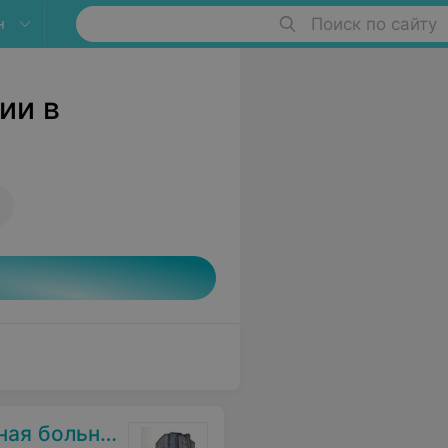
н
Поиск по сайту
ии в
я больница