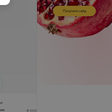
нг
сии
© 2026 ООО «Артокс Лаб», УНП 191700409
| 220012,