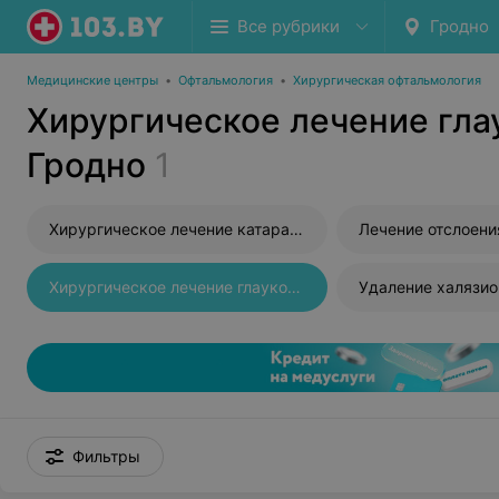
Все рубрики
Гродно
Медицинские центры
•
Офтальмология
•
Хирургическая офтальмология
Хирургическое лечение гла
Гродно
1
Хирургическое лечение катаракты
Лечение отслоени
Хирургическое лечение глаукомы
Удаление халязио
Фильтры