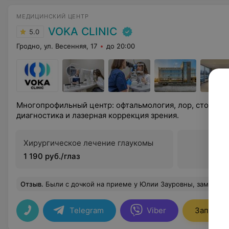
МЕДИЦИНСКИЙ ЦЕНТР
VOKA CLINIC
5.0
Гродно, ул. Весенняя, 17
до 20:00
Многопрофильный центр: офтальмология, лор, стоматол
диагностика и лазерная коррекция зрения.
Хирургическое лечение глаукомы
1 190 руб./глаз
Отзыв
.
Были с дочкой на приеме у Юлии Зауровны, замечательный, чуткий доктор. Профессионал высокого уровня. Все четко и по делу, ни один вопрос не остался без ответа. Индивидуальный
Telegram
Viber
Записать