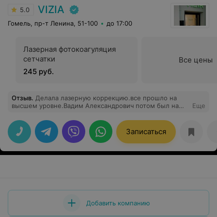
VIZIA
5.0
Гомель, пр-т Ленина, 51-100
до 17:00
Лазерная фотокоагуляция
сетчатки
Все цены
245 руб.
Отзыв
.
Делала лазерную коррекцию.все прошло на
высшем уровне.Вадим Александрович потом был на
Еще
связи.замечательный специалист с потрясающей,
заряжающей энергетикой! Это настоящий
профессионал, которому я желаю только
Записаться
положительных результатов и огромного
удовлетворения от проделанной работы. Крепкого Вам
здоровья и легких пациентов.
Добавить компанию