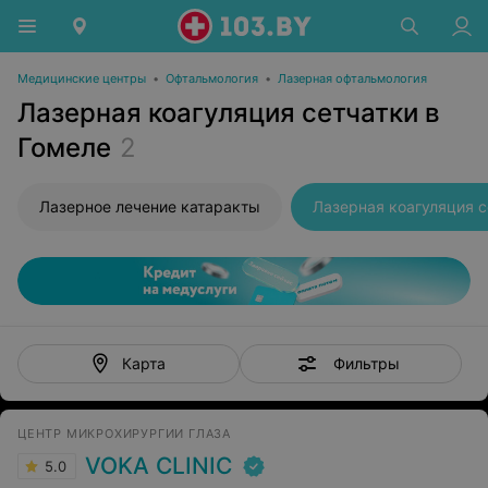
Медицинские центры
•
Офтальмология
•
Лазерная офтальмология
Лазерная коагуляция сетчатки в
Гомеле
2
Лазерное лечение катаракты
Лазерная коагуляция с
Фильтры
Карта
ЦЕНТР МИКРОХИРУРГИИ ГЛАЗА
VOKA CLINIC
5.0