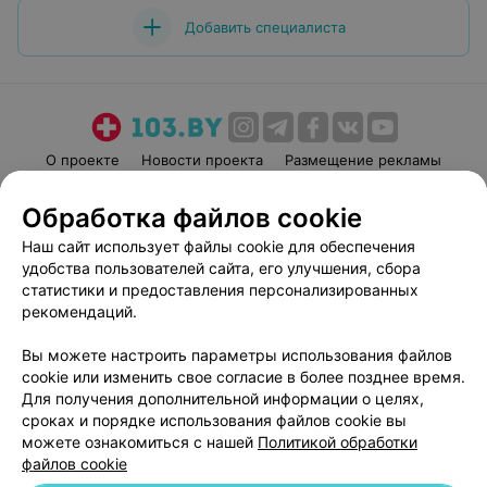
Добавить специалиста
О проекте
Новости проекта
Размещение рекламы
Медицинский маркетинг
Публичный договор
Обработка файлов cookie
Пользовательское соглашение
Способы оплаты
Наш сайт использует файлы cookie для обеспечения
Вакансии
Партнеры
удобства пользователей сайта, его улучшения, сбора
Написать руководителю 103.by
статистики и предоставления персонализированных
рекомендаций.
Написать в поддержку
Персональные настройки cookie
Вы можете настроить параметры использования файлов
Обработка персональных данных
cookie или изменить свое согласие в более позднее время.
Для получения дополнительной информации о целях,
сроках и порядке использования файлов cookie вы
можете ознакомиться с нашей
Политикой обработки
файлов cookie