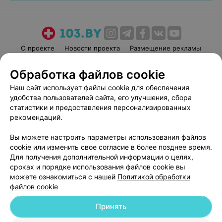
О проекте
Новости проекта
Размещение рекламы
Медицинский маркетинг
Публичный договор
Обработка файлов cookie
Пользовательское соглашение
Способы оплаты
Наш сайт использует файлы cookie для обеспечения
Вакансии
Партнеры
удобства пользователей сайта, его улучшения, сбора
Написать руководителю 103.by
статистики и предоставления персонализированных
рекомендаций.
Написать в поддержку
Персональные настройки cookie
Вы можете настроить параметры использования файлов
Обработка персональных данных
cookie или изменить свое согласие в более позднее время.
Для получения дополнительной информации о целях,
сроках и порядке использования файлов cookie вы
можете ознакомиться с нашей
Политикой обработки
файлов cookie
Принять
© 2026 ООО «Артокс Лаб», УНП 191700409
| 220012, Республика Беларусь,