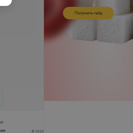
нг
сии
© 2026 ООО «Артокс Лаб», УНП 191700409
| 220012,