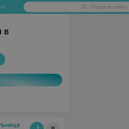
ск
Поиск по сайту
 в
льница