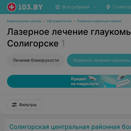
Все рубрики
Солигор
Медицинские центры
•
Офтальмология
•
Лазерная коррекция зрения
Лазерное лечение глаукомы
Солигорске
1
Лечение близорукости
Лазерное лечение глаукомы
Фильтры
Солигорская центральная районная бо