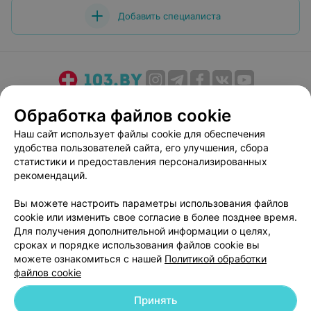
Добавить специалиста
О проекте
Новости проекта
Размещение рекламы
Обработка файлов cookie
Медицинский маркетинг
Публичный договор
Наш сайт использует файлы cookie для обеспечения
Пользовательское соглашение
Способы оплаты
удобства пользователей сайта, его улучшения, сбора
Вакансии
Партнеры
статистики и предоставления персонализированных
рекомендаций.
Написать руководителю 103.by
Написать в поддержку
Вы можете настроить параметры использования файлов
cookie или изменить свое согласие в более позднее время.
Персональные настройки cookie
Для получения дополнительной информации о целях,
Обработка персональных данных
сроках и порядке использования файлов cookie вы
можете ознакомиться с нашей
Политикой обработки
файлов cookie
Принять