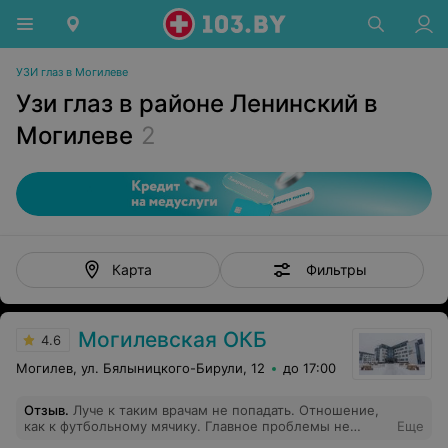
УЗИ глаз в Могилеве
Узи глаз в районе Ленинский в
Могилеве
2
Фильтры
Карта
Могилевская ОКБ
4.6
Могилев, ул. Бялыницкого-Бирули, 12
до 17:00
Отзыв
.
Луче к таким врачам не попадать. Отношение,
как к футбольному мячику. Главное проблемы не
Еще
создавать таким врачам. Не тратьте время и деньги на