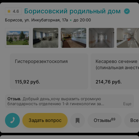
Борисовский родильный дом
4.6
Борисов, ул. Инкубаторная, 17а
до 20:00
Гистерорезектоскопия
Кесарево сечение
(спинальная анест
115,92 руб.
214,76 руб.
Отзыв
.
Добрый день,хочу выразить огромную
благодарность отделению 1-й гинекологии за
Еще
отличную работу,внимание к поциентам и заботливое
отношение к каждому.Отделению реанимации.Все
сотрудники отзывчивы и ответственно относятся к
89
Задать вопрос
Отзывы
Все
своей работе.Отдельное спасибо хочется сказать
заведующей отделением Елене
Александровне,замечательный специалист и просто
хороший человек.Огромное спасибо Марине