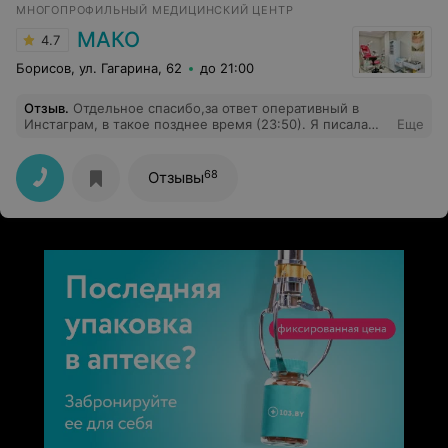
МНОГОПРОФИЛЬНЫЙ МЕДИЦИНСКИЙ ЦЕНТР
Владимировне,заведующей 2-й гинекологии.Когда во
главе отделений такие замечательные
МАКО
4.7
специалисты,пациенты в надежных руках.
Борисов, ул. Гагарина, 62
до 21:00
Отзыв
.
Отдельное спасибо,за ответ оперативный в
Инстаграм, в такое позднее время (23:50). Я писала
Еще
,пока увидела рилс ,ожидая ответ утром . Тут Вы
огромные молодцы .. спасибо,ещё раз.
68
Отзывы