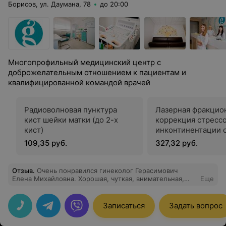
Борисов, ул. Даумана, 78
до 20:00
Многопрофильный медицинский центр с
доброжелательным отношением к пациентам и
квалифицированной командой врачей
Радиоволновая пунктура
Лазерная фракцио
кист шейки матки (до 2-х
коррекция стресс
кист)
инконтинентации 
использованием С
109,35 руб.
327,32 руб.
(лазерное лечени
стрессового неде
мочи)
Отзыв
.
Очень понравился гинеколог Герасимович
Елена Михайловна. Хорошая, чуткая, внимательная,
Еще
ответственно относится к своей работе, всегда все
очень подробно объяснит и даст необходимые
рекомендации.
Записаться
Задать вопрос