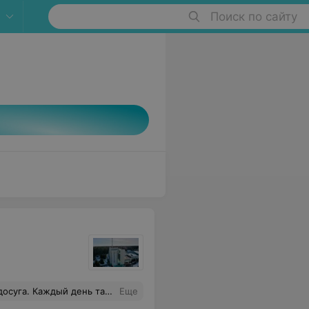
Поиск по сайту
ала санатория. Поезжайте, отдыхайте, лечитесь, - не пожалеете!
Еще