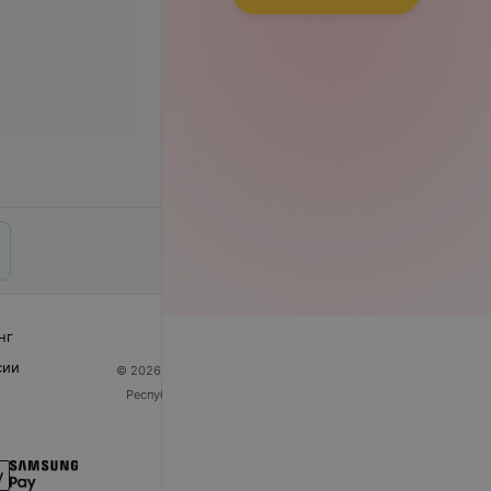
нг
сии
© 2026 ООО «Артокс Лаб», УНП 191700409
| 220012,
Республика Беларусь, г. Минск, улица Толбухина, 2,
пом. 16 | help@103.by
Служба поддержки
+375 291212755