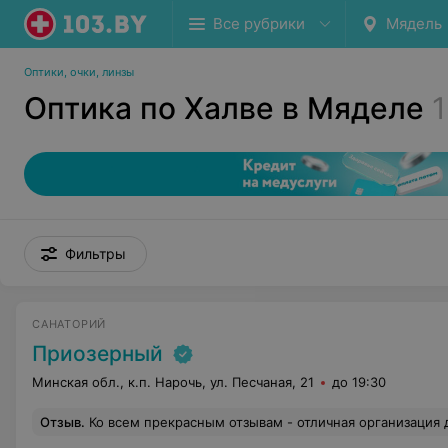
Все рубрики
Мядель
Оптики, очки, линзы
Оптика по Халве в Мяделе
1
Фильтры
САНАТОРИЙ
Приозерный
Минская обл., к.п. Нарочь, ул. Песчаная, 21
до 19:30
Отзыв
.
Ко всем прекрасным отзывам - отличная организация досуга. Каждый день танцевальные вечера, а музыка!.. И очень хорошее обслуживание всего персон