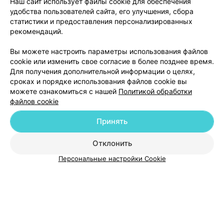
Наш сайт использует файлы cookie для обеспечения
удобства пользователей сайта, его улучшения, сбора
статистики и предоставления персонализированных
рекомендаций.
Вы можете настроить параметры использования файлов
Добавить компанию
cookie или изменить свое согласие в более позднее время.
Для получения дополнительной информации о целях,
сроках и порядке использования файлов cookie вы
Добавить специалиста
можете ознакомиться с нашей
Политикой обработки
файлов cookie
Принять
Отклонить
О проекте
Новости проекта
Размещение рекламы
Персональные настройки Cookie
Медицинский маркетинг
Публичный договор
Пользовательское соглашение
Способы оплаты
Вакансии
Партнеры
Написать руководителю 103.by
Написать в поддержку