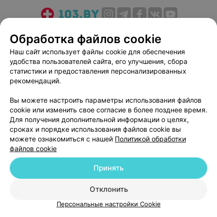
О проекте
Новости проекта
Размещение рекламы
Обработка файлов cookie
Медицинский маркетинг
Публичный договор
Наш сайт использует файлы cookie для обеспечения
Пользовательское соглашение
Способы оплаты
удобства пользователей сайта, его улучшения, сбора
Вакансии
Партнеры
статистики и предоставления персонализированных
рекомендаций.
Написать руководителю 103.by
Написать в поддержку
Вы можете настроить параметры использования файлов
cookie или изменить свое согласие в более позднее время.
Персональные настройки cookie
Для получения дополнительной информации о целях,
Обработка персональных данных
сроках и порядке использования файлов cookie вы
можете ознакомиться с нашей
Политикой обработки
файлов cookie
Принять
Отклонить
© 2026 ООО «Артокс Лаб», УНП 191700409
| 220012, Республика Беларусь,
г. Минск, улица Толбухина, 2, пом. 16 | help@103.by
Персональные настройки Cookie
Служба поддержки
+375 291212755