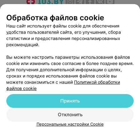
О проекте
Новости проекта
Размещение рекламы
Обработка файлов cookie
Медицинский маркетинг
Публичный договор
Наш сайт использует файлы cookie для обеспечения
Пользовательское соглашение
Способы оплаты
удобства пользователей сайта, его улучшения, сбора
Вакансии
Партнеры
статистики и предоставления персонализированных
рекомендаций.
Написать руководителю 103.by
Написать в поддержку
Вы можете настроить параметры использования файлов
cookie или изменить свое согласие в более позднее время.
Персональные настройки cookie
Для получения дополнительной информации о целях,
Обработка персональных данных
сроках и порядке использования файлов cookie вы
можете ознакомиться с нашей
Политикой обработки
файлов cookie
Принять
Отклонить
© 2026 ООО «Артокс Лаб», УНП 191700409
| 220012, Республика Беларусь,
г. Минск, улица Толбухина, 2, пом. 16 | help@103.by
Персональные настройки Cookie
Служба поддержки
+375 291212755