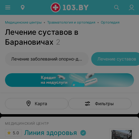
Медицинские центры
•
Травматология и ортопедия
•
Ортопедия
Лечение суставов в
Барановичах
2
Лечение заболеваний опорно-двигательного аппарата
Лечение суставов
Фильтры
Карта
МЕДИЦИНСКИЙ ЦЕНТР
Линия здоровья
5.0