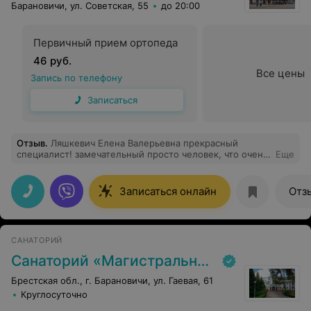
Барановичи, ул. Советская, 55
до 20:00
Первичный прием ортопеда
46 руб.
Все цены
Запись по телефону
Записаться
Отзыв
.
Ляшкевич Елена Валерьевна прекрасный
специалист! замечательный просто человек, что очень
Еще
важно! она создает приятную атмосферу, которая
позволяет чувствовать себя комфортно! очень
благодарна за прием, подход, за рекомендации по
Записаться онлайн
Отз
лечению!
САНАТОРИЙ
Санаторий «Магистральный»
Брестская обл., г. Барановичи, ул. Гаевая, 61
Круглосуточно