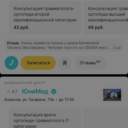
Консультация травматолога-
Консультация трав
ортопеда второй
ортопеда высшей
квалификационной категории
квалификационной
42 руб.
49 руб.
Отзыв
.
Очень нравится прием у врача Матвеевой
Татьяны Веславовны. Человек просто на СВОЕМ месте.
Еще
Внимательная, чуткая, трепетно относится к
пациентам. Побольше бы реально таких врачей!
197
Записаться
Отзывы
МЕДИЦИНСКИЙ ЦЕНТР
ЮниМед
4.7
Борисов, ул. Гагарина, 73а
до 17:00
Консультация врача
ортопеда-травматолога (1
категории)