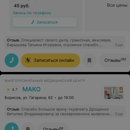
Все цены
45 руб.
Запись по телефону
Записаться
Отзыв
.
Специалист своего дела, грамотная, вежливая,
Барышева Татьяна Игоревна, огромное спасибо.
Еще
Побольше бы таких врачей у нас в стране.
180
Записаться онлайн
Отзывы
МНОГОПРОФИЛЬНЫЙ МЕДИЦИНСКИЙ ЦЕНТР
МАКО
4.7
Борисов, ул. Гагарина, 62
до 19:00
Отзыв
.
Спасибо большое врачу-терапевту Дрощенко
Виталию Владимировичу за своевременное выявление
Еще
и эффективное лечение разносторонних заболеваний.
Внимательный, с хорошей памятью. Приятно, когда
очередной раз приходишь на приём, а твою
68
Отзывы