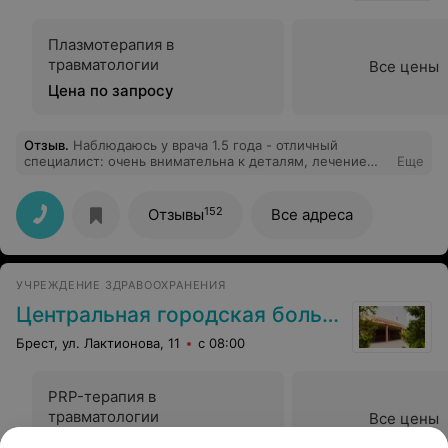
Плазмотерапия в
травматологии
Все цены
Цена по запросу
Отзыв
.
Наблюдаюсь у врача 1.5 года - отличный
специалист: очень внимательна к деталям, лечение
Еще
всегда предельно простое и эффективное и, самое
интересное, недорогое.
152
Отзывы
Все адреса
УЧРЕЖДЕНИЕ ЗДРАВООХРАНЕНИЯ
Центральная городская больница
Брест, ул. Лактионова, 11
с 08:00
PRP-терапия в
травматологии
Все цены
Цена по запросу