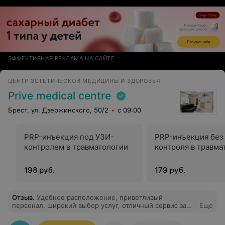
ЭФФЕКТИВНАЯ РЕКЛАМА НА САЙТЕ
ЦЕНТР ЭСТЕТИЧЕСКОЙ МЕДИЦИНЫ И ЗДОРОВЬЯ
Prive medical centre
Брест, ул. Дзержинского, 50/2
с 09:00
PRP-инъекция под УЗИ-
PRP-инъекция без
контролем в травматологии
контроля в травма
198 руб.
179 руб.
Отзыв
.
Удобное расположение, приветливый
персонал, широкий выбор услуг, отличный сервис за
Еще
приемлемую цену. Рекомендую лазерную эпиляцию,
уже после пары сеансов волосы практически не