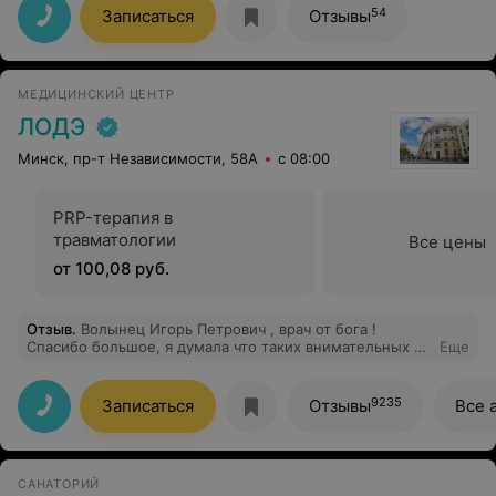
растут.
54
Записаться
Отзывы
МЕДИЦИНСКИЙ ЦЕНТР
ЛОДЭ
Минск, пр-т Независимости, 58А
с 08:00
PRP-терапия в
травматологии
Все цены
от 100,08 руб.
Отзыв
.
Волынец Игорь Петрович , врач от бога !
Спасибо большое, я думала что таких внимательных и
Еще
добрых да еще и с юмором врачей не бывает !
Профессионал с большой буквы! Остались очень
довольны визитом !
9235
Записаться
Отзывы
Все 
САНАТОРИЙ