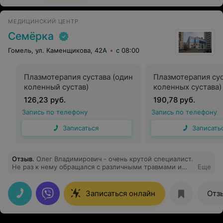
МЕДИЦИНСКИЙ ЦЕНТР
Семёрка
Гомель, ул. Каменщикова, 42А
с 08:00
Плазмотерапия сустава (один
Плазмотерапия сус
коленный сустав)
коленных сустава)
126,23 руб.
190,78 руб.
Запись по телефону
Запись по телефону
Записаться
Записать
Отзыв
.
Олег Владимирович - очень крутой специалист.
Не раз к нему обращался с различными травмами и
Еще
всегда все качественно объяснял и давал правильное
лечение.
Записаться онлайн
Отз