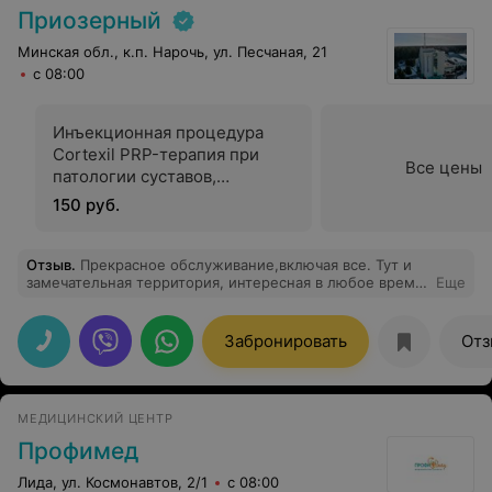
Приозерный
Минская обл., к.п. Нарочь, ул. Песчаная, 21
с 08:00
Инъекционная процедура
Cortexil PRP-терапия при
Все цены
патологии суставов,
околосуставных тканей,
150 руб.
энтезопатиях
Отзыв
.
Прекрасное обслуживание,включая все. Тут и
замечательная территория, интересная в любое время
Еще
года, прекрасный персонал на всех уровнях, еда и
столовая это отдельная песня, сложно представить
себе человека, который бы не нашел там что-нибудь
Забронировать
Отз
по своему вкусу Ну и прекрасный набор для лечения
МЕДИЦИНСКИЙ ЦЕНТР
Профимед
Лида, ул. Космонавтов, 2/1
с 08:00