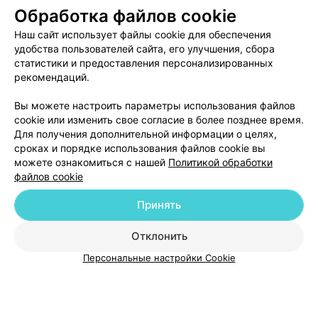
Обработка файлов cookie
Наш сайт использует файлы cookie для обеспечения
Отзыв
.
Большая благодарность офтальмологам
Александру Виталисовичу, Егору Михайловичу, Елене
Еще
удобства пользователей сайта, его улучшения, сбора
Александровне, Татьяне Михайловне, которые вернули
статистики и предоставления персонализированных
нашей маме, бабушке, частично утраченное зрение и
рекомендаций.
устранили побочную проблему с давлением и
9
Отзывы
сердцем. Спасибо всему персоналу отделения и
приглашенным специалистам кардиологам за
Вы можете настроить параметры использования файлов
внимание и заботу. Всем сил, радости и удачи!
cookie или изменить свое согласие в более позднее время.
Для получения дополнительной информации о целях,
сроках и порядке использования файлов cookie вы
можете ознакомиться с нашей
Политикой обработки
файлов cookie
Добавить компанию
Принять
Добавить специалиста
Отклонить
Персональные настройки Cookie
О проекте
Новости проекта
Размещение рекламы