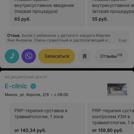
внутрисуставное введение
внутрисуставное 
(первая процедура)
(вторая процедура
65 руб.
55 руб.
Отзыв
.
Были с ребенком у детского хирурга Марчик
Яна Яновича. Очень грамотный и располагающий к
Еще
себе деток специалист. Спасибо ему большое за
рекомендации и трепетное отношение к ребенку.
178
Записаться
Отзывы
МЕДИЦИНСКИЙ ЦЕНТР
E-clinic
Минск, ул. Короля, 2/9
с 09:00
PRP-терапия суставов в
PRP-терапия суста
травматологии, 1 зона
контролем УЗИ в
травматологии, 1 з
от 140,34 руб.
от 159,80 руб.