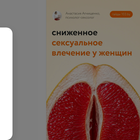
ирующие брекеты
Частичная брекет-система
2x4
запросу
Цена по запросу