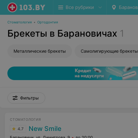
Все рубрики
Баранов
Стоматология
•
Ортодонтия
Брекеты в Барановичах
1
Металлические брекеты
Самолигирующие брекеты
Фильтры
СТОМАТОЛОГИЯ
New Smile
4.7
Барановичи, ул. Димитрова, 9
до 20:00