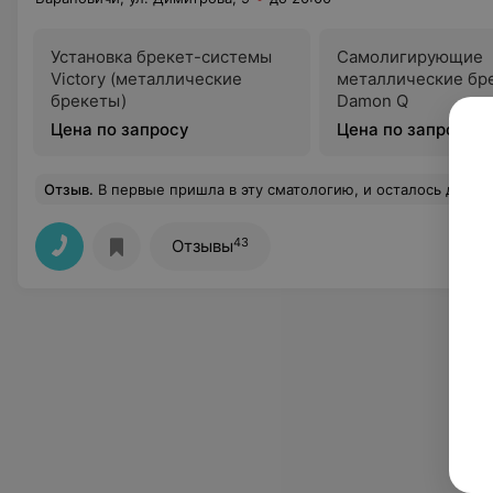
Установка брекет-системы
Самолигирующие
Victory (металлические
металлические бр
брекеты)
Damon Q
Цена по запросу
Цена по запросу
Отзыв
.
В первые пришла в эту сматологию, и осталось давольна,хотя процедуры не очень приятные, Шестак Юля очень вежливый
43
Отзывы