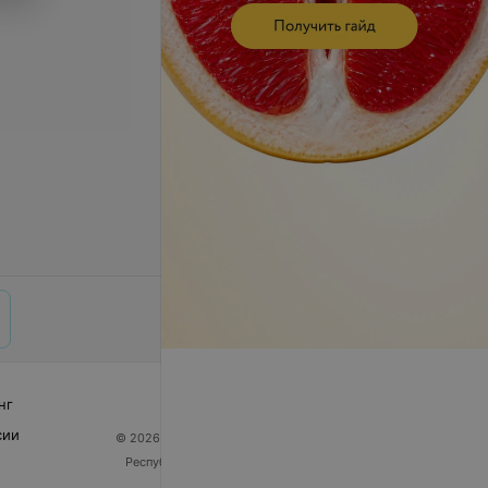
нг
сии
© 2026 ООО «Артокс Лаб», УНП 191700409
| 220012,
Республика Беларусь, г. Минск, улица Толбухина, 2,
пом. 16 | help@103.by