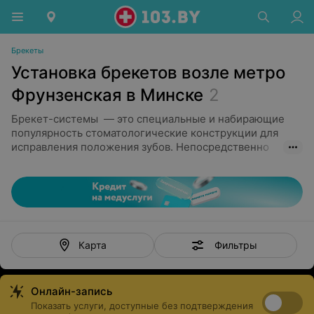
Брекеты
Установка брекетов возле метро
Фрунзенская в Минске
2
Брекет-системы — это специальные и набирающие
популярность стоматологические конструкции для
исправления положения зубов. Непосредственно
брекет - это пластинка, которая прикрепляется к
поверхности одного зуба. Ортодонтическое лечение
необходимо в случае неправильного прикуса, а также
используется для получения красивой ровной улыбки.
Устанавливаются на срок 1-2 года в зависимости от
конкретного случая. Современные конструкции
доставляют минимальный дискомфорт, позволяют
Фильтры
Карта
вести обычный образ жизни, не причиняют вреда
эмали.
Онлайн-запись
Сегодня существует несколько типов брекетов:
Показать услуги, доступные без подтверждения