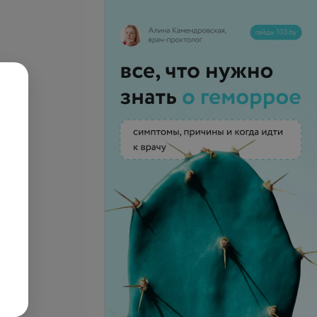
а частичной брекет
2*4
Все цены
е