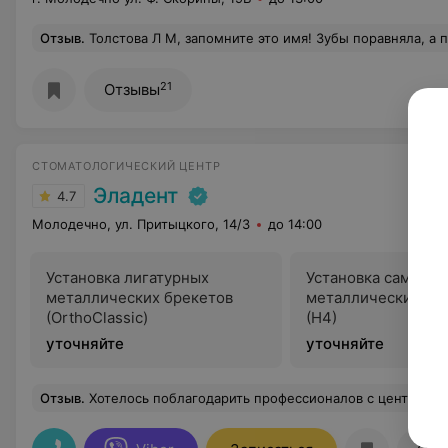
Отзыв
.
Толстова Л М, запомните это имя! Зубы поравняла, а прикус кривой. Ходил как по часам, она ВИДЕЛА что начинал развиваться кариес в таких ситуациях снимают брекеты, залечивают кариес и фторируют, НО если у врача злой умысел, то этого видно не будет. По итогу когда пришло время снимать, а точнее срочно лечить зубы, услышал только то что, надо лучше было чистить зубы и самое гадкое что она к СЕБЕ хотела записать на приём, не практикующему лечение кариес ортодонту, что бы заработать. Схема проста: ставим брекеты>пациенту молчим что у него там развивается кариес>зарабатываем деньги. У меня было 13 кариесов, она предварительно насчитала 1000 рублей, дело было в 2016 году. Недавно ходил к на приём 
21
Отзывы
СТОМАТОЛОГИЧЕСКИЙ ЦЕНТР
Эладент
4.7
Молодечно, ул. Притыцкого, 14/3
до 14:00
Установка лигатурных
Установка самоли
металлических брекетов
металлических бр
(OrthoClassic)
(H4)
уточняйте
уточняйте
Отзыв
.
Хотелось поблагодарить профессионалов с центра Эладент, в частности, Евгения Николаевича. Установили 2 коронки, быстро, качественно, безболезненно. Порадовали современное оборудование и матери