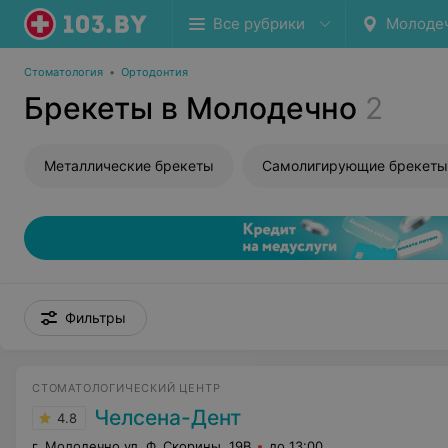
Все рубрики
Молоде
Стоматология
•
Ортодонтия
Брекеты в Молодечно
2
Металлические брекеты
Самолигирующие брекеты
Фильтры
СТОМАТОЛОГИЧЕСКИЙ ЦЕНТР
Челсена-Дент
4.8
г. Молодечно ул. Ф. Скорины, 19В
до 13:00