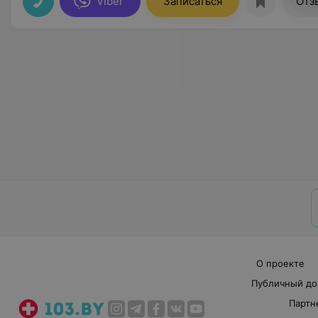
Viber
Записаться
Отз
О проекте
Публичный до
Партн