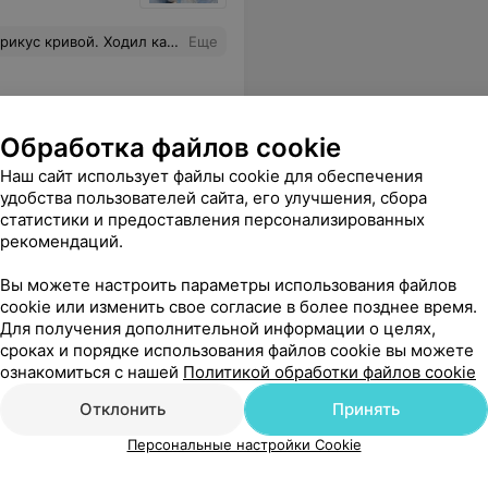
из-за ретейнера, откололась пломба, так она сейчас ещё хуже видит, спрашивала ассистента "нормально там, посмотри?" и постоянно щурилась. Итог: прикус не исправили, дыра между верхней и нижней челюстью, можно язык просунуть. Моральные, физические и финансовые потери всё с чем столкнётесь в челсене.
Еще
Обработка файлов cookie
Наш сайт использует файлы cookie для обеспечения
удобства пользователей сайта, его улучшения, сбора
статистики и предоставления персонализированных
рекомендаций.
Вы можете настроить параметры использования файлов
гирующих
Установка самолигирующих
Установк
cookie или изменить свое согласие в более позднее время.
екетов
металлических брекетов
системы 
Для получения дополнительной информации о целях,
(Damon Q)
сроках и порядке использования файлов cookie вы можете
ознакомиться с нашей
Политикой обработки файлов cookie
уточняйте
уточняйт
Отклонить
Принять
алы, а также доброжелательность и улыбки не только специалистов, но и моя. Спасибо!
Еще
Персональные настройки Cookie
25