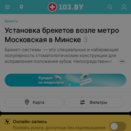
Брекеты
Установка брекетов возле метро
Московская в Минске
3
Брекет-системы — это специальные и набирающие
популярность стоматологические конструкции для
исправления положения зубов. Непосредственно
брекет - это пластинка, которая прикрепляется к
поверхности одного зуба. Ортодонтическое лечение
необходимо в случае неправильного прикуса, а также
используется для получения красивой ровной улыбки.
Устанавливаются на срок 1-2 года в зависимости от
конкретного случая. Современные конструкции
доставляют минимальный дискомфорт, позволяют
Фильтры
Карта
вести обычный образ жизни, не причиняют вреда
эмали.
Онлайн-запись
Сегодня существует несколько типов брекетов:
Показать услуги, доступные без подтверждения